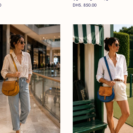
0
DHS. 850.00